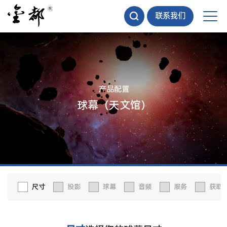
联系我们
产品配置
球幕（天文馆）
尺寸
投影
球幕
音频
服务
获取